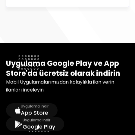
Uygulama Google Play ve App
Store'da ücretsiz olarak indirin
Mobil Uygulamalarımızdan kolaylıkla ilan verin
ilanları inceleyin
Uygulama indir
App Store
Uygulama indir
Google Play