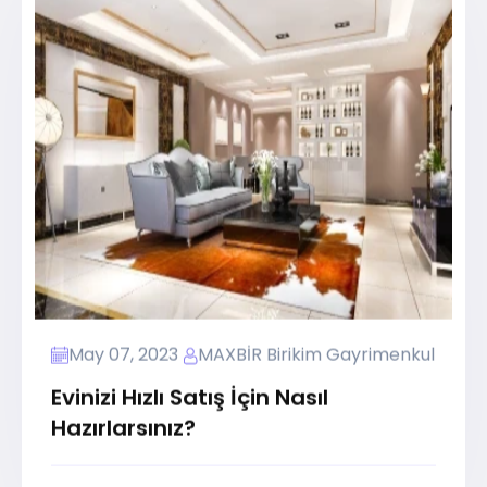
May 07, 2023
MAXBİR Birikim Gayrimenkul
Evinizi Hızlı Satış İçin Nasıl
Hazırlarsınız?