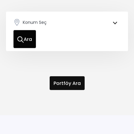
Konum Seç
Ara
Portföy Ara