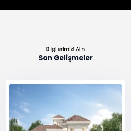
Bilgilerimizi Alın
Son Gelişmeler