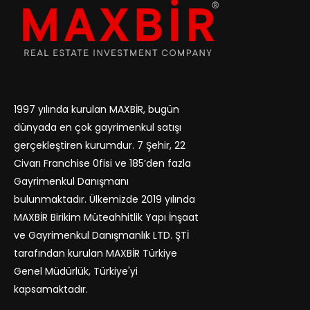
1997 yılında kurulan MAXBİR, bugün
dünyada en çok gayrimenkul satışı
gerçekleştiren kurumdur. 7 Şehir, 22
Civarı Franchise 0fisi ve 185’den fazla
Gayrimenkul Danışmanı
bulunmaktadır. Ülkemizde 2019 yılında
MAXBİR Birikim Müteahhitlik Yapı İnşaat
ve Gayrimenkul Danışmanlık LTD. ŞTİ
tarafından kurulan MAXBİR Türkiye
Genel Müdürlük, Türkiye'yi
kapsamaktadır.