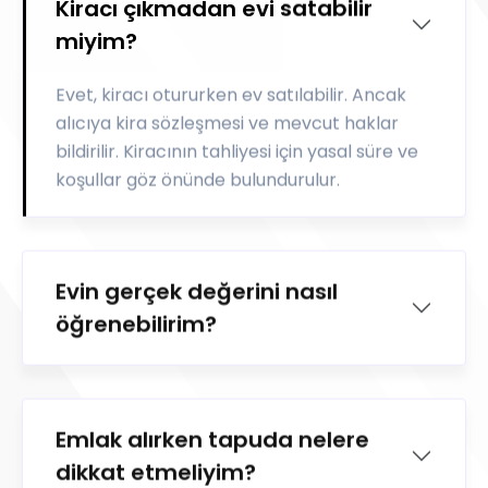
Kiracı çıkmadan evi satabilir
miyim?
Evet, kiracı otururken ev satılabilir. Ancak
alıcıya kira sözleşmesi ve mevcut haklar
bildirilir. Kiracının tahliyesi için yasal süre ve
koşullar göz önünde bulundurulur.
Evin gerçek değerini nasıl
öğrenebilirim?
Emlak alırken tapuda nelere
dikkat etmeliyim?