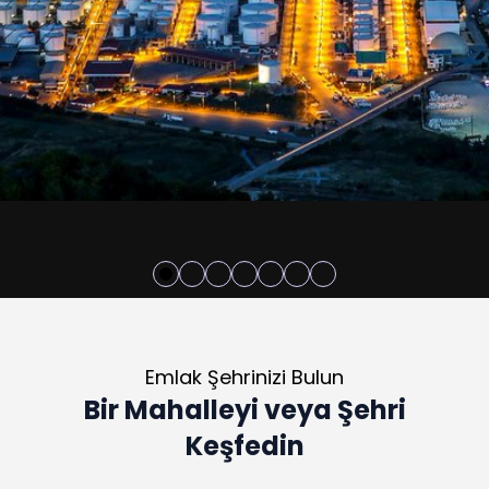
Emlak Şehrinizi Bulun
Bir Mahalleyi veya Şehri
Keşfedin