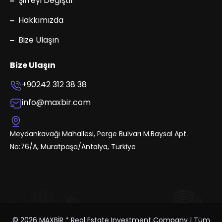
Şifreyi Değiştir
Hakkımızda
Bize Ulaşın
Bize Ulaşın
+90242 312 38 38
info@maxbir.com
Meydankavağı Mahallesi, Perge Bulvarı M.Baysal Apt.
No:76/A, Muratpaşa/Antalya, Türkiye
© 2026 MAXBİR * Real Estate Investment Company | Tüm