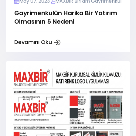
May 07, 2023
MAXBİR Birikim Gayrimenkul
Gayrimenkulün Harika Bir Yatırım
Olmasının 5 Nedeni
Devamını Oku