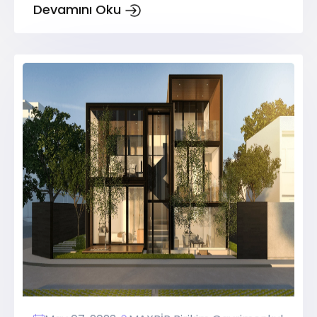
Devamını Oku