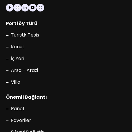
Portföy Türü
Turistk Tesis
Konut
İş Yeri
Arsa - Arazi
Villa
Önemli Bağlantı
Panel
Favoriler