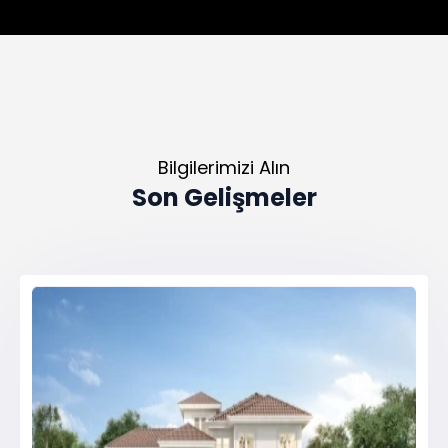
Bilgilerimizi Alın
Son Gelişmeler