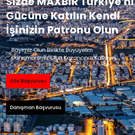
MAXBİR'de
Sizde MAXBİR Türkiye'n
Gayrimenkul Sektörün
MAXBİR Hayalimiz Var
Siz! Neden
Kendi İşinizin
Danışman Ol
MAXBİR'de
Sizde MAXBİR Türkiye'n
MAXBİR'de
Güven,
Güven,
Kendi
Patronu
Huzur, Mutluluk
Gücüne Katılın Kendi
En Hızlı Büyüyen
Değilsiniz ?
Olmak İstermisiniz
Kazancını Kendin
Huzur, Mutluluk
Gücüne Katılın Kendi
Sizde
MAXBİR'in
İşinizin Patronu Olun
gücüne Ortak Olun
Belirle
İşinizin Patronu Olun
Frenchise'ında
Sizd
Bayimiz Olun Birlikte Büyüyelim
Bayimiz Olun Birlikte Büyüyelim
Bayimiz Olun Birlikte Büyüyelim
Bayimiz Olun Birlikte Büyüyelim
Yerinizi Alın
Danışmanımız Olun Kazancınızı Katlayın
Danışmanımız Olun Kazancınızı Katlayın
Danışmanımız Olun Kazancınızı Katlayın
Danışmanımız Olun Kazancınızı Katlayın
Bayimiz Olun Birlikte Büyüyelim
Bayimiz Olun Birlikte Büyüyelim
Bayimiz Olun Birlikte Büyüyelim
Bayimiz Olun Birlikte Büyüyelim
Danışmanımız Olun Kazancınızı Katlayın
Danışmanımız Olun Kazancınızı Katlayın
Danışmanımız Olun Kazancınızı Katlayın
Danışmanımız Olun Kazancınızı Katlayın
Bayimiz Olun Birlikte Büyüyelim
Ofis Başvurusu
Ofis Başvurusu
Ofis Başvurusu
Ofis Başvurusu
Danışmanımız Olun Kazancınızı Katlayın
Ofis Başvurusu
Ofis Başvurusu
Ofis Başvurusu
Ofis Başvurusu
Danışman Başvurusu
Danışman Başvurusu
Danışman Başvurusu
Danışman Başvurusu
Ofis Başvurusu
Danışman Başvurusu
Danışman Başvurusu
Danışman Başvurusu
Danışman Başvurusu
Danışman Başvurusu