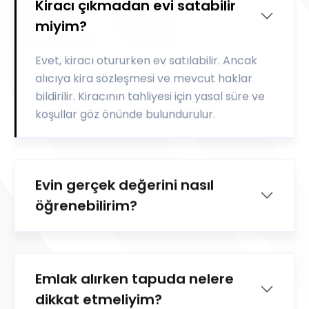
Kiracı çıkmadan evi satabilir
miyim?
Evet, kiracı otururken ev satılabilir. Ancak
alıcıya kira sözleşmesi ve mevcut haklar
bildirilir. Kiracının tahliyesi için yasal süre ve
koşullar göz önünde bulundurulur.
Evin gerçek değerini nasıl
öğrenebilirim?
Emlak alırken tapuda nelere
dikkat etmeliyim?