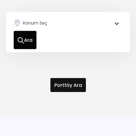
Konum Seç
Ara
Portföy Ara