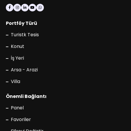
Portföy Türü
Turistk Tesis
Konut
İş Yeri
Arsa - Arazi
Villa
Önemli Bağlantı
Panel
Favoriler