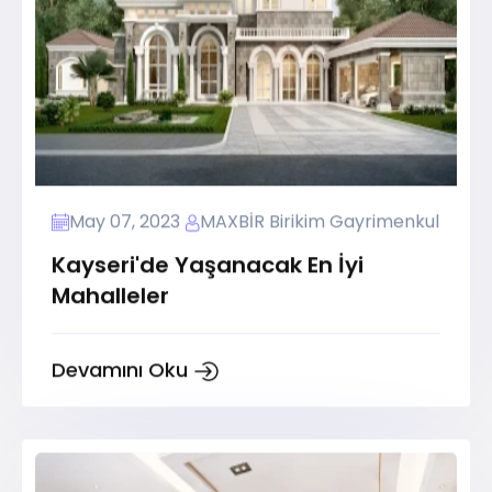
May 07, 2023
MAXBİR Birikim Gayrimenkul
Kayseri'de Yaşanacak En İyi
Mahalleler
Devamını Oku