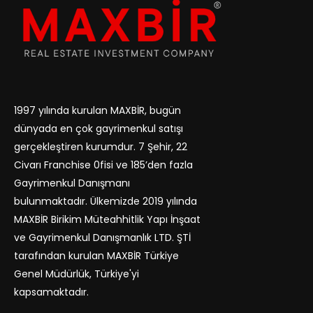
1997 yılında kurulan MAXBİR, bugün
dünyada en çok gayrimenkul satışı
gerçekleştiren kurumdur. 7 Şehir, 22
Civarı Franchise 0fisi ve 185’den fazla
Gayrimenkul Danışmanı
bulunmaktadır. Ülkemizde 2019 yılında
MAXBİR Birikim Müteahhitlik Yapı İnşaat
ve Gayrimenkul Danışmanlık LTD. ŞTİ
tarafından kurulan MAXBİR Türkiye
Genel Müdürlük, Türkiye'yi
kapsamaktadır.