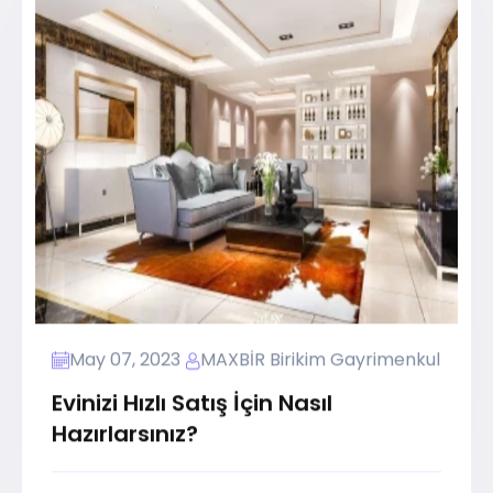
May 07, 2023
MAXBİR Birikim Gayrimenkul
Evinizi Hızlı Satış İçin Nasıl
Hazırlarsınız?