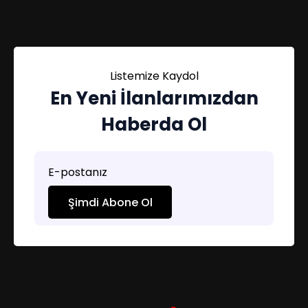
Listemize Kaydol
En Yeni İlanlarımızdan
Haberda Ol
Şimdi Abone Ol