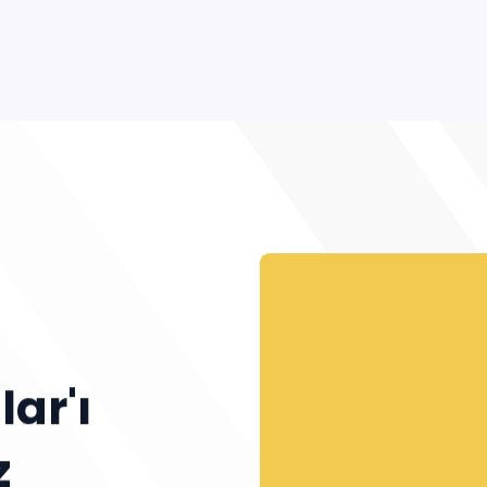
ar'ı
z