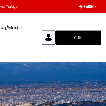
ya, Türkiye
log/Maxbir
Ofis
Başvurusu