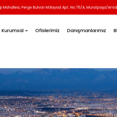
Mahallesi, Perge Bulvarı M.Baysal Apt. No:76/A, Muratpaşa/Antal
Kurumsal
Ofislerimiz
Danışmanlarımız
B