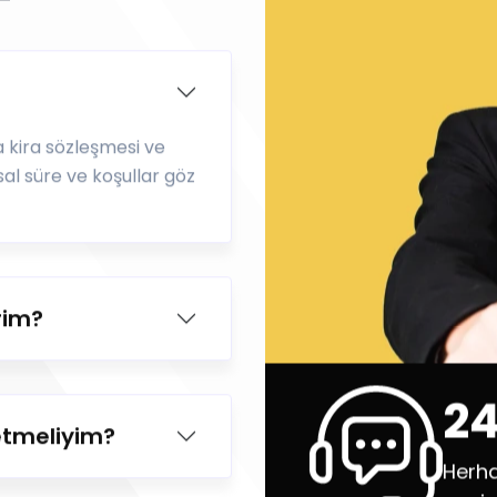
ya kira sözleşmesi ve
asal süre ve koşullar göz
rim?
24
etmeliyim?
Herha