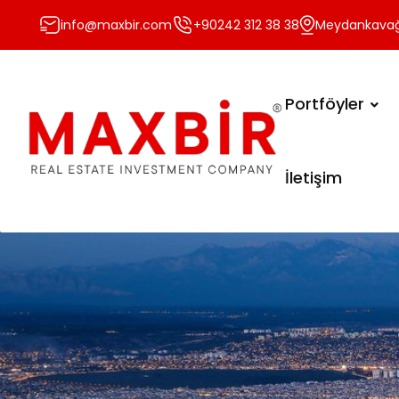
info@maxbir.com
+90242 312 38 38
Meydankavağı 
Portföyler
İletişim