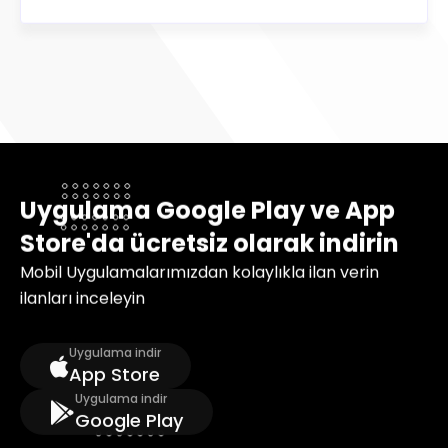
Uygulama Google Play ve App
Store'da ücretsiz olarak indirin
Mobil Uygulamalarımızdan kolaylıkla ilan verin
ilanları inceleyin
Uygulama indir
App Store
Uygulama indir
Google Play