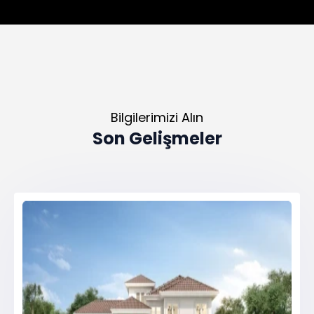
Bilgilerimizi Alın
Son Gelişmeler