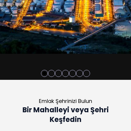
Emlak Şehrinizi Bulun
Bir Mahalleyi veya Şehri
Keşfedin