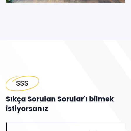
SSS
Sıkça Sorulan Sorular'ı bilmek
istiyorsanız