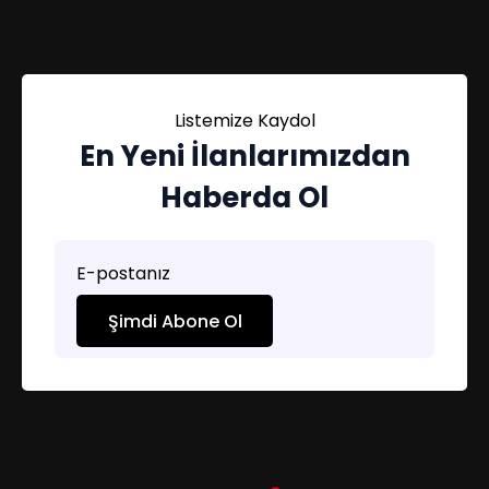
Listemize Kaydol
En Yeni İlanlarımızdan
Haberda Ol
Şimdi Abone Ol