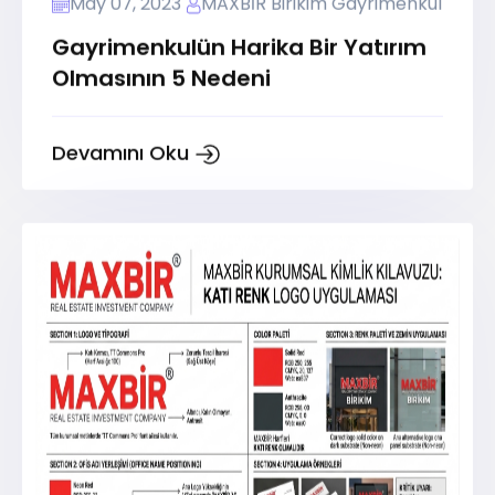
May 07, 2023
MAXBİR Birikim Gayrimenkul
Gayrimenkulün Harika Bir Yatırım
Olmasının 5 Nedeni
Devamını Oku