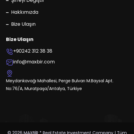
Şifreyi Değiştir
Hakkımızda
Bize Ulaşın
Bize Ulaşın
+90242 312 38 38
info@maxbir.com
Meydankavağı Mahallesi, Perge Bulvarı M.Baysal Apt.
No:76/A, Muratpaşa/Antalya, Türkiye
© 2026 MAXBİR * Real Estate Investment Company | Tüm