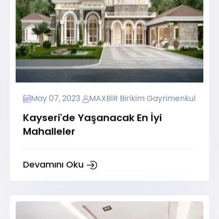
May 07, 2023
MAXBİR Birikim Gayrimenkul
Kayseri'de Yaşanacak En İyi
Mahalleler
Devamını Oku