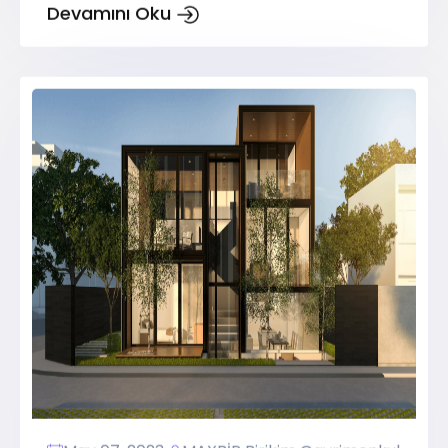
Devamını Oku